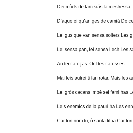
Dei mòrts de fam siás la mestressa,
D’aquelei qu’an ges de camiá De ce
Lei gus que van sensa soliers Les g
Lei sensa pan, lei sensa liech Les sa
An tei careças. Ont tes caresses
Mai leis autrei ti fan rotar, Mais les a
Lei gròs cacans ’mbé sei familhas Le
Leis enemics de la paurilha Les en
Car ton nom tu, ò santa filha Car ton 