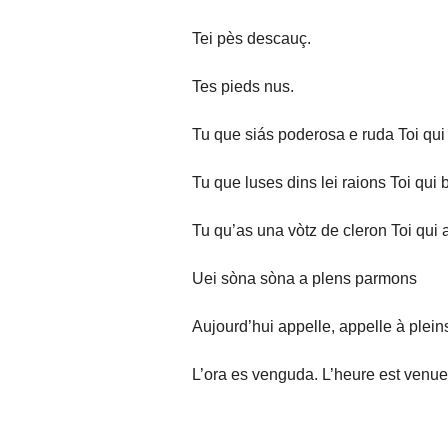
Tei pès descauç.
Tes pieds nus.
Tu que siás poderosa e ruda Toi qui
Tu que luses dins lei raions Toi qui 
Tu qu’as una vòtz de cleron Toi qui 
Uei sòna sòna a plens parmons
Aujourd’hui appelle, appelle à ple
L’ora es venguda. L’heure est venue