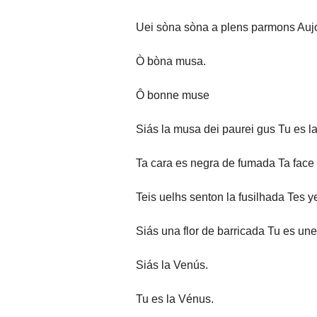
Uei sòna sòna a plens parmons Auj
Ò bòna musa.
Ô bonne muse
Siás la musa dei paurei gus Tu es 
Ta cara es negra de fumada Ta face 
Teis uelhs senton la fusilhada Tes ye
Siás una flor de barricada Tu es une
Siás la Venús.
Tu es la Vénus.