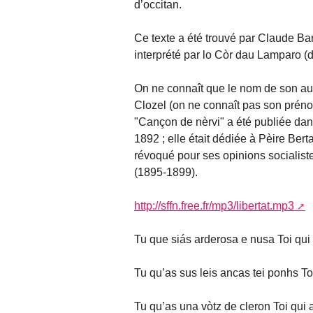
d’occitan.
Ce texte a été trouvé par Claude Ba
interprété par lo Còr dau Lamparo (d
On ne connaît que le nom de son aut
Clozel (on ne connaît pas son prénom
"Cançon de nèrvi" a été publiée dans
1892 ; elle était dédiée à Pèire Bert
révoqué pour ses opinions socialiste
(1895-1899).
http://sffn.free.fr/mp3/libertat.mp3
Tu que siás arderosa e nusa Toi qui
Tu qu’as sus leis ancas tei ponhs To
Tu qu’as una vòtz de cleron Toi qui 