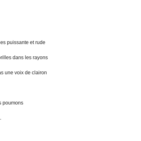
 es puissante et rude
brilles dans les rayons
as une voix de clairon
ins poumons
.