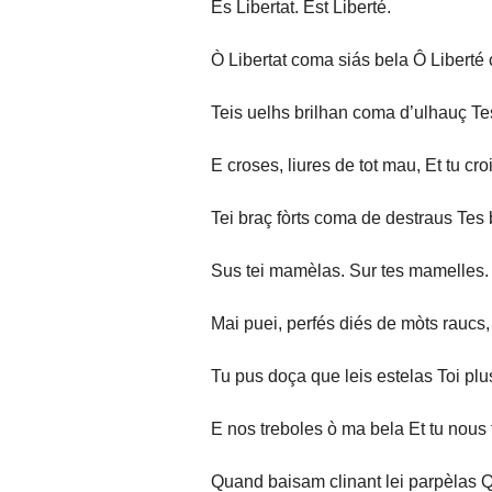
Es Libertat. Est Liberté.
Ò Libertat coma siás bela Ô Liberté
Teis uelhs brilhan coma d’ulhauç Te
E croses, liures de tot mau, Et tu cro
Tei braç fòrts coma de destraus Tes
Sus tei mamèlas. Sur tes mamelles.
Mai puei, perfés diés de mòts raucs,
Tu pus doça que leis estelas Toi plu
E nos treboles ò ma bela Et tu nous 
Quand baisam clinant lei parpèlas 