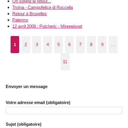
On soigne le retour...
Troïna - Campofelice di Roccella
Retour à Bruxelles
Palermo
12 avril 2006 : Puicheric - Mirepeisset
1
2
3
4
5
6
7
8
9
…
11
Envoyer un message
Votre adresse email (obligatoire)
Sujet (obligatoire)