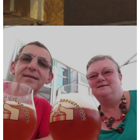
T
I
O
N