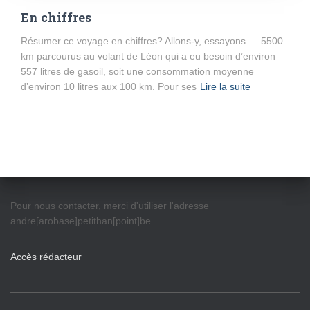
En chiffres
Résumer ce voyage en chiffres? Allons-y, essayons…. 5500
km parcourus au volant de Léon qui a eu besoin d’environ
557 litres de gasoil, soit une consommation moyenne
d’environ 10 litres aux 100 km. Pour ses
Lire la suite
Pour nous contacter, merci d'utiliser l'adresse
andre[arobase]petithan[point]be
Accès rédacteur