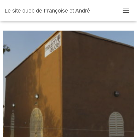
Le site oueb de Françoise et André
O
U
V
R
I
R
/
F
E
R
M
E
R
L
A
N
A
V
I
G
A