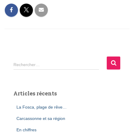
R
Rechercher…
e
c
h
e
Articles récents
r
c
La Fosca, plage de rêve…
h
e
Carcassonne et sa région
r
En chiffres