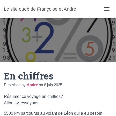
Le site oueb de Françoise et André
O
U
V
R
I
R
/
F
E
R
M
E
En chiffres
R
L
A
Published by
André
on
8 juin 2025
N
A
Résumer ce voyage en chiffres?
V
I
Allons-y, essayons….
G
A
5500 km parcourus au volant de Léon qui a eu besoin