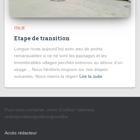
ITALIE
Etape de transition
Longue route aujourd’hui avec peu de points
remarquables si ce ne sont les paysages et les
innombrables villages perchés entrevus au détour d’un
virage… Nous hésitons toujours sur nos étapes
suivantes. Nous visons la région
Lire la suite
Pour nous contacter, merci d'utiliser l'adresse
andre[arobase]petithan[point]be
Accès rédacteur